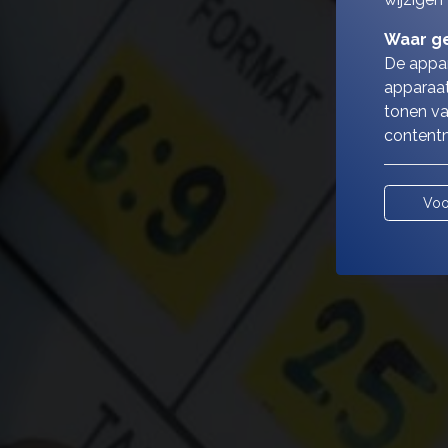
Waar ge
De appar
apparaat
tonen va
contentm
Voo