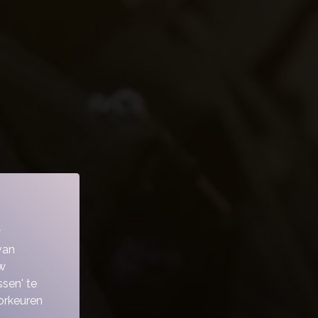
w
van
w
sen' te
orkeuren