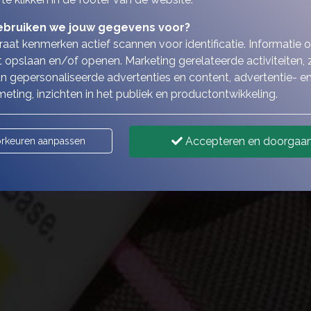
bruiken we jouw gegevens voor?
aat kenmerken actief scannen voor identificatie. Informatie 
 opslaan en/of openen. Marketing gerelateerde activiteiten, 
n gepersonaliseerde advertenties en content, advertentie- e
eting, inzichten in het publiek en productontwikkeling.
Accepteren en doorgaa
rkeuren aanpassen