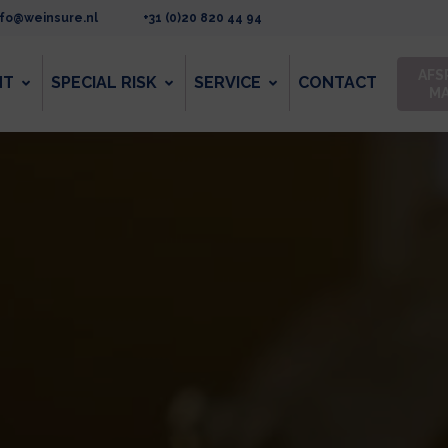
nfo@weinsure.nl
+31 (0)20 820 44 94
AFS
NT
SPECIAL RISK
SERVICE
CONTACT
M