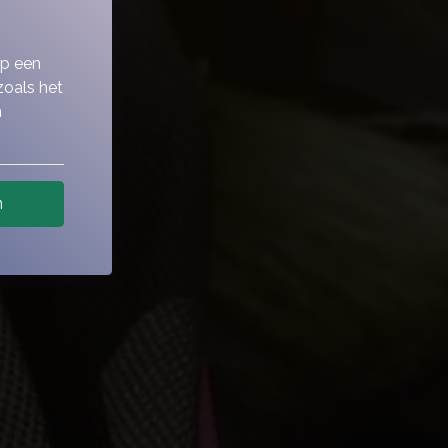
op een
zoals het
n
n