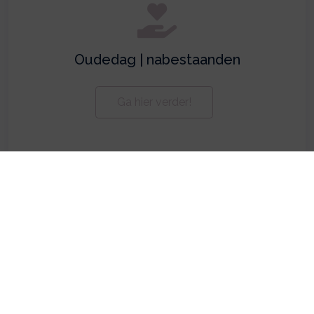
Oudedag | nabestaanden
Ga hier verder!
Zorgverzekeringen
Ga hier verder!