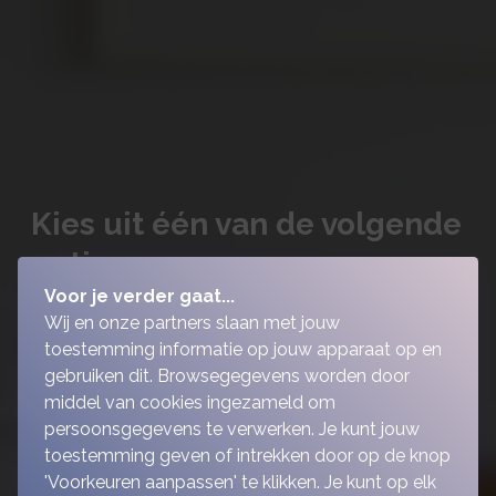
Kies uit één van de volgende
opties
Voor je verder gaat...
Wij en onze partners slaan met jouw
toestemming informatie op jouw apparaat op en
gebruiken dit. Browsegegevens worden door
middel van cookies ingezameld om
persoonsgegevens te verwerken. Je kunt jouw
toestemming geven of intrekken door op de knop
'Voorkeuren aanpassen' te klikken. Je kunt op elk