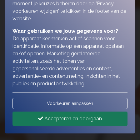
moment je keuzes beheren door op 'Privacy
voorkeuren wijzigen' te klikken in de footer van de
website.
Waar gebruiken we jouw gegevens voor?
De apparaat kenmerken actief scannen voor
identificatie. Informatie op een apparaat opslaan
en/of openen. Marketing gerelateerde
activiteiten, zoals het tonen van
gepersonaliseerde advertenties en content,
advertentie- en contentmeting, inzichten in het
publiek en productontwikkeling.
Voorkeuren aanpassen
Accepteren en doorgaan