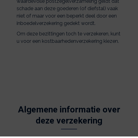
waardevolle postzegelverzameling geldt dat
schade aan deze goederen (of diefstal) vaak
niet of maar voor een beperkt deel door een
inboedelverzekering gedekt wordt.
Om deze bezittingen toch te verzekeren, kunt
u voor een kostbaarhedenverzekering kiezen.
Algemene informatie over
deze verzekering