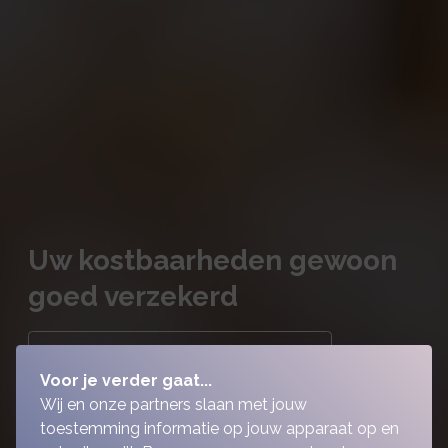
Uw kostbaarheden gewoon
goed verzekerd
Maak een afspraak en kom langs
Voor je verder gaat...
Wij en onze partners slaan met jouw
toestemming informatie op jouw apparaat op en