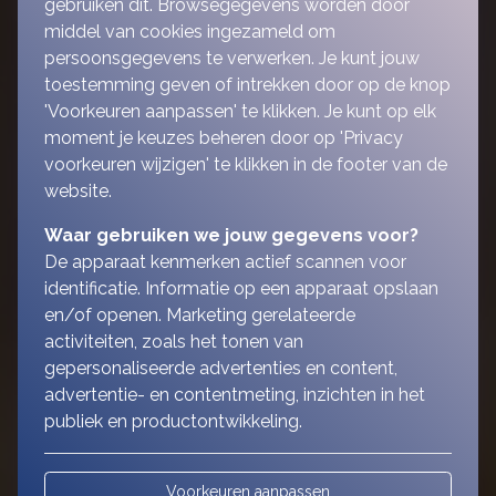
gebruiken dit. Browsegegevens worden door
middel van cookies ingezameld om
persoonsgegevens te verwerken. Je kunt jouw
toestemming geven of intrekken door op de knop
'Voorkeuren aanpassen' te klikken. Je kunt op elk
moment je keuzes beheren door op 'Privacy
voorkeuren wijzigen' te klikken in de footer van de
website.
Waar gebruiken we jouw gegevens voor?
De apparaat kenmerken actief scannen voor
identificatie. Informatie op een apparaat opslaan
en/of openen. Marketing gerelateerde
activiteiten, zoals het tonen van
gepersonaliseerde advertenties en content,
advertentie- en contentmeting, inzichten in het
publiek en productontwikkeling.
Voorkeuren aanpassen