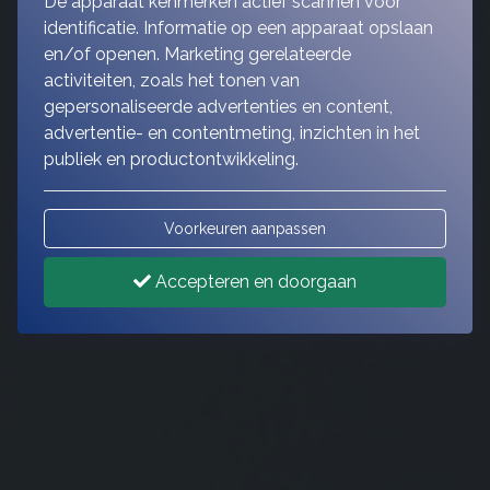
De apparaat kenmerken actief scannen voor
identificatie. Informatie op een apparaat opslaan
en/of openen. Marketing gerelateerde
activiteiten, zoals het tonen van
gepersonaliseerde advertenties en content,
advertentie- en contentmeting, inzichten in het
publiek en productontwikkeling.
Voorkeuren aanpassen
Accepteren en doorgaan