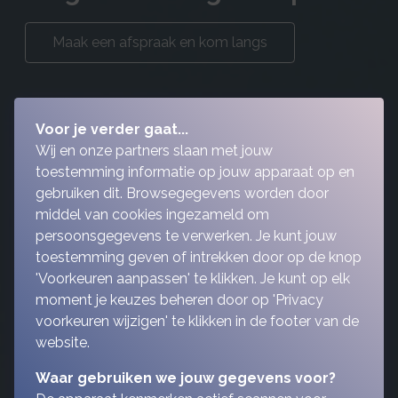
Maak een afspraak en kom langs
Voor je verder gaat...
Wij en onze partners slaan met jouw
toestemming informatie op jouw apparaat op en
gebruiken dit. Browsegegevens worden door
middel van cookies ingezameld om
persoonsgegevens te verwerken. Je kunt jouw
toestemming geven of intrekken door op de knop
'Voorkeuren aanpassen' te klikken. Je kunt op elk
moment je keuzes beheren door op 'Privacy
voorkeuren wijzigen' te klikken in de footer van de
website.
Waar gebruiken we jouw gegevens voor?