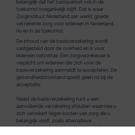
belangrijk dat het basispakket ook in de
toekomst toegankelijk blijft. Dat is waar
Zorginstituut Nederland aan werkt: goede
verzekerde zorg voor iedereen in Nederland,
nu en in de toekomst.
De inhoud van de basisverzekering wordt
vastgesteld door de overheid en is voor
iedereen hetzelfde. Een zorgverzekeraar is
verplicht om iedereen die zich voor de
basisverzekering aanmeldt te accepteren. De
gezondheidstoestand speelt geen rol bij de
acceptatie.
Naast de basisverzekering kunt u een
aanvullende verzekering afsluiten waarmee u
zich verzekert tegen kosten van zorg die u
belangrijk vindt, zoals alternatieve
geneeswijzen, fysiotherapie of tandarts.